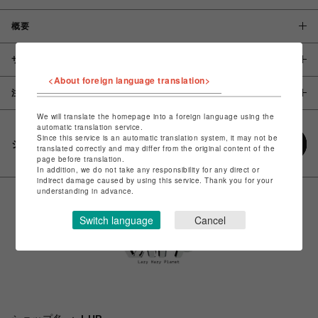
概要
サイズ
<About foreign language translation>
注意事項
We will translate the homepage into a foreign language using the
automatic translation service.
Since this service is an automatic translation system, it may not be
シェアする
translated correctly and may differ from the original content of the
page before translation.
In addition, we do not take any responsibility for any direct or
indirect damage caused by using this service. Thank you for your
understanding in advance.
Switch language
Cancel