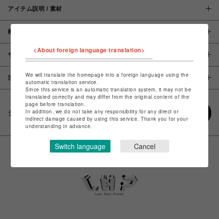
アイテム説明 / 素材
概要
<About foreign language translation>
サイズ
We will translate the homepage into a foreign language using the
注意事項
automatic translation service.
Since this service is an automatic translation system, it may not be
translated correctly and may differ from the original content of the
page before translation.
In addition, we do not take any responsibility for any direct or
シェアする
indirect damage caused by using this service. Thank you for your
understanding in advance.
Switch language
Cancel