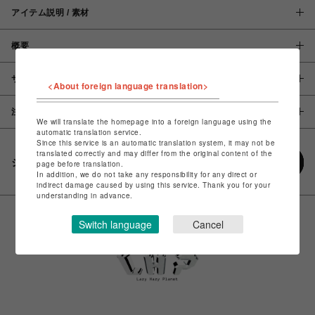
アイテム説明 / 素材
概要
サイズ
<About foreign language translation>
注意事項
We will translate the homepage into a foreign language using the
automatic translation service.
Since this service is an automatic translation system, it may not be
translated correctly and may differ from the original content of the
シェアする
page before translation.
In addition, we do not take any responsibility for any direct or
indirect damage caused by using this service. Thank you for your
understanding in advance.
Switch language
Cancel