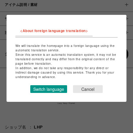
アイテム説明 / 素材
サイズ
<About foreign language translation>
注意事項
We will translate the homepage into a foreign language using the
automatic translation service.
シェアする
Since this service is an automatic translation system, it may not be
translated correctly and may differ from the original content of the
page before translation.
In addition, we do not take any responsibility for any direct or
indirect damage caused by using this service. Thank you for your
understanding in advance.
Switch language
Cancel
ショップ名
LHP