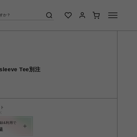
g sleeve Tee別注
ント
く
録&利用で
呈