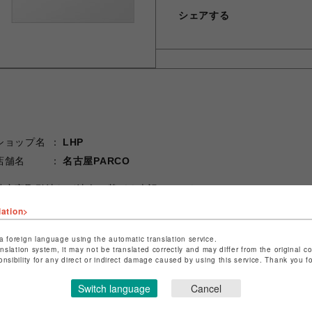
シェアする
ショップ名
LHP
店舗名
名古屋PARCO
特定商取引法など法令に基づく表記は
こちら
ショップお問い合わせは
こちら
lation>
a foreign language using the automatic translation service.
anslation system, it may not be translated correctly and may differ from the original c
onsibility for any direct or indirect damage caused by using this service. Thank you 
Switch language
Cancel