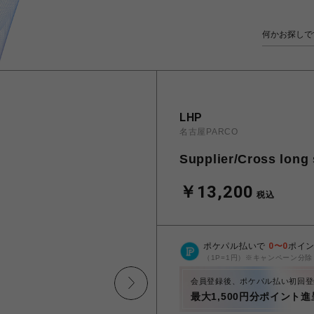
LHP
名古屋PARCO
Supplier/Cross lon
￥13,200
税込
ポケパル払いで
0
〜
0
ポイ
（1P=1円）※キャンペーン分除
会員登録後、ポケパル払い初回登
最大1,500円分ポイント進