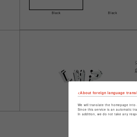
Black
Black
<About foreign language trans
We will translate the homepage into 
Since this service is an automatic tr
In addition, we do not take any resp