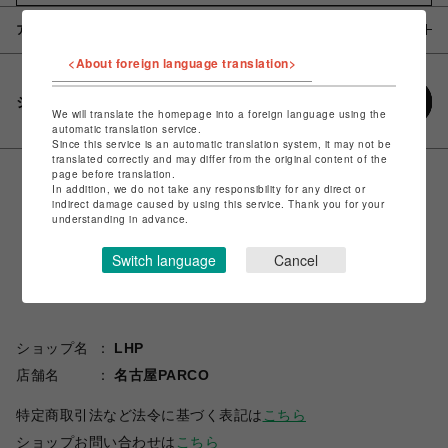
アイテム説明 / 素材
<About foreign language translation>
シェアする
We will translate the homepage into a foreign language using the
automatic translation service.
Since this service is an automatic translation system, it may not be
translated correctly and may differ from the original content of the
page before translation.
In addition, we do not take any responsibility for any direct or
indirect damage caused by using this service. Thank you for your
understanding in advance.
Switch language
Cancel
ショップ名
LHP
店舗名
名古屋PARCO
特定商取引法など法令に基づく表記は
こちら
ショップお問い合わせは
こちら