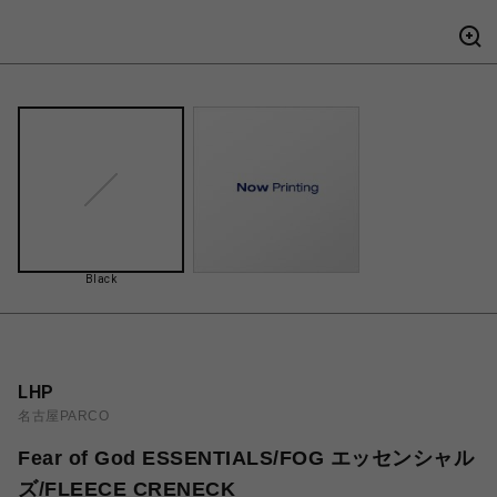
Black
LHP
名古屋PARCO
Fear of God ESSENTIALS/FOG エッセンシャル
ズ/FLEECE CRENECK