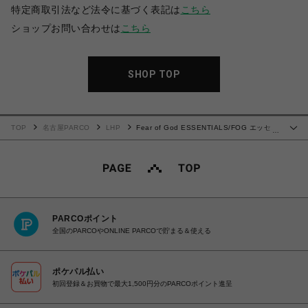
特定商取引法など法令に基づく表記は
こちら
ショップお問い合わせは
こちら
SHOP TOP
TOP
名古屋PARCO
LHP
Fear of God ESSENTIALS/FOG エッセン
…
シャルズ/FLEECE CRENECK
PARCOポイント
全国のPARCOやONLINE PARCOで貯まる＆使える
ポケパル払い
初回登録＆お買物で最大1,500円分のPARCOポイント進呈