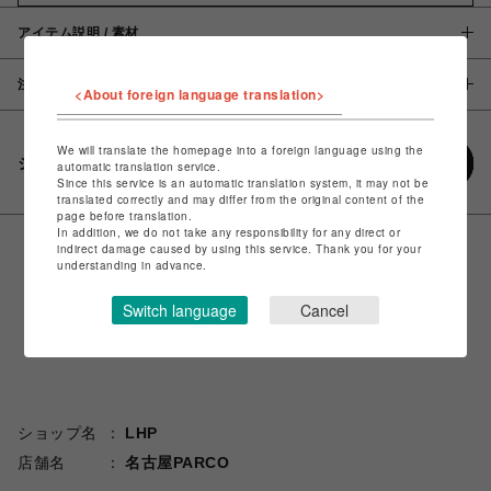
アイテム説明 / 素材
注意事項
<About foreign language translation>
We will translate the homepage into a foreign language using the
シェアする
automatic translation service.
Since this service is an automatic translation system, it may not be
translated correctly and may differ from the original content of the
page before translation.
In addition, we do not take any responsibility for any direct or
indirect damage caused by using this service. Thank you for your
understanding in advance.
Switch language
Cancel
ショップ名
LHP
店舗名
名古屋PARCO