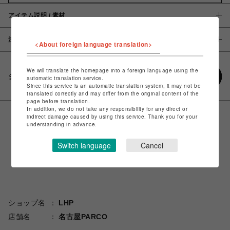
アイテム説明 / 素材
注意事項
<About foreign language translation>
We will translate the homepage into a foreign language using the
シェアする
automatic translation service.
Since this service is an automatic translation system, it may not be
translated correctly and may differ from the original content of the
page before translation.
In addition, we do not take any responsibility for any direct or
indirect damage caused by using this service. Thank you for your
understanding in advance.
Switch language
Cancel
ショップ名
LHP
店舗名
名古屋PARCO