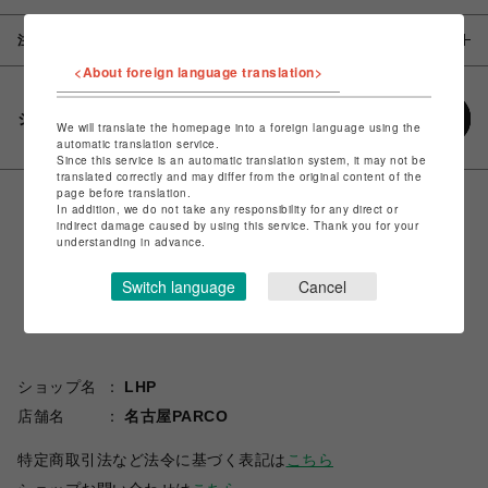
注意事項
<About foreign language translation>
シェアする
We will translate the homepage into a foreign language using the
automatic translation service.
Since this service is an automatic translation system, it may not be
translated correctly and may differ from the original content of the
page before translation.
In addition, we do not take any responsibility for any direct or
indirect damage caused by using this service. Thank you for your
understanding in advance.
Switch language
Cancel
ショップ名
LHP
店舗名
名古屋PARCO
特定商取引法など法令に基づく表記は
こちら