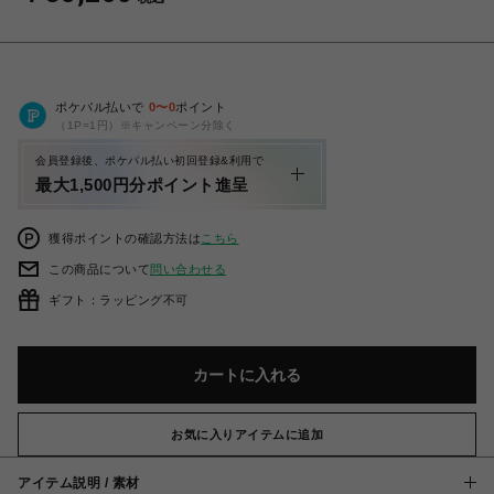
ポケパル払いで
0
〜
0
ポイント
（1P=1円）※キャンペーン分除く
会員登録後、ポケパル払い初回登録&利用で
最大1,500円分ポイント進呈
獲得ポイントの確認方法は
こちら
この商品について
問い合わせる
ギフト：ラッピング不可
カートに入れる
お気に入りアイテムに追加
アイテム説明 / 素材