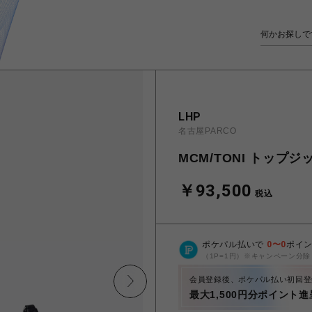
LHP
名古屋PARCO
MCM/TONI トップジ
￥93,500
税込
ポケパル払いで
0
〜
0
ポイ
（1P=1円）※キャンペーン分除
会員登録後、ポケパル払い初回登
最大1,500円分ポイント進