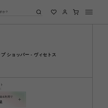
ップ ショッパー - ヴィセトス
ント
く
録&利用で
呈