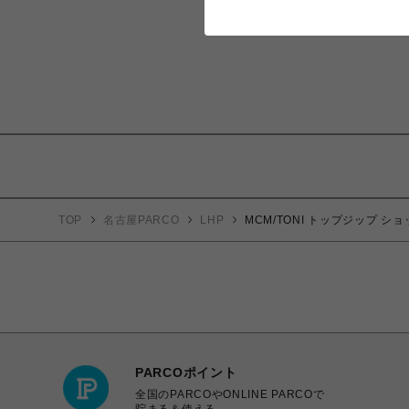
TOP
名古屋PARCO
LHP
MCM/TONI トップジップ ショ
PARCOポイント
全国のPARCOやONLINE PARCOで
貯まる＆使える