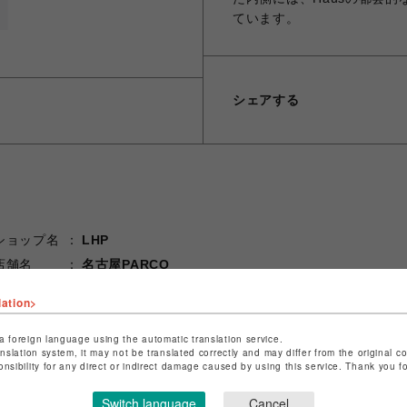
ています。
シェアする
ショップ名
LHP
店舗名
名古屋PARCO
特定商取引法など法令に基づく表記は
こちら
lation>
ショップお問い合わせは
こちら
a foreign language using the automatic translation service.
anslation system, it may not be translated correctly and may differ from the original c
onsibility for any direct or indirect damage caused by using this service. Thank you 
Switch language
Cancel