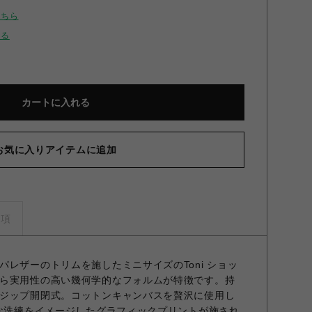
こちら
せる
カートに入れる
お気に入りアイテムに追加
事項
レザーのトリムを施したミニサイズのToni ショッ
ら実用性の高い幾何学的なフォルムが特徴です。持
ジップ開閉式。コットンキャンバスを贅沢に使用し
的な洗練をイメージしたグラフィックプリントが施され