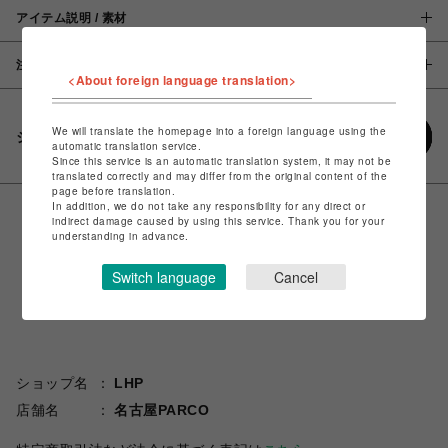
アイテム説明 / 素材
注意事項
<About foreign language translation>
We will translate the homepage into a foreign language using the
シェアする
automatic translation service.
Since this service is an automatic translation system, it may not be
translated correctly and may differ from the original content of the
page before translation.
In addition, we do not take any responsibility for any direct or
indirect damage caused by using this service. Thank you for your
understanding in advance.
Switch language
Cancel
ショップ名
LHP
店舗名
名古屋PARCO