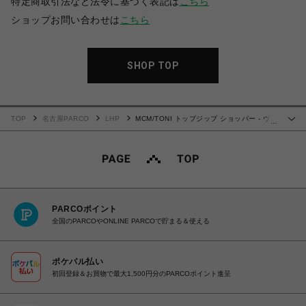
特定商取引法など法令に基づく表記は
こちら
ショップお問い合わせは
こちら
SHOP TOP
TOP
名古屋PARCO
LHP
MCM/TONI トップジップ ショッパー - ヴィ
…
セトス
PARCOポイント
全国のPARCOやONLINE PARCOで貯まる＆使える
ポケパル払い
初回登録＆お買物で最大1,500円分のPARCOポイント進呈