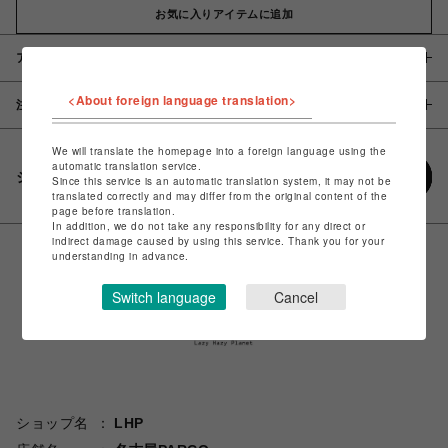
お気に入りアイテムに追加
アイテム説明 / 素材
<About foreign language translation>
注意事項
We will translate the homepage into a foreign language using the
automatic translation service.
シェアする
Since this service is an automatic translation system, it may not be
translated correctly and may differ from the original content of the
page before translation.
In addition, we do not take any responsibility for any direct or
indirect damage caused by using this service. Thank you for your
understanding in advance.
Switch language
Cancel
ショップ名
LHP