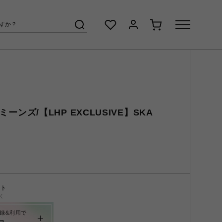
クミーンズ/【LHP EXCLUSIVE】SKA
N
ント
く
録&利用で