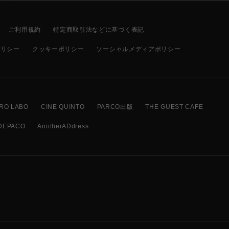
ご利用規約
特定商取引法などに基づく表記
ポリシー
クッキーポリシー
ソーシャルメディアポリシー
RO LABO
CINE QUINTO
PARCO出版
THE GUEST CAFE
DEPACO
AnotherADdress