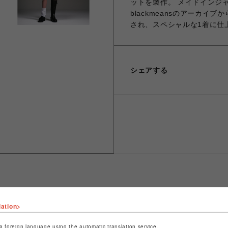
ットを製作。 メイドインジ
blackmeansのアーカ
され、スペシャルな1着に仕
シェアする
lation>
ショップ名
LHP
店舗名
名古屋PARCO
a foreign language using the automatic translation service.