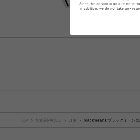
Since this service is an automatic tr
In addition, we do not take any resp
TOP
名古屋PARCO
LHP
blackmeans/ブラックミーンズ/【