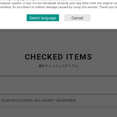
anslation system, it may not be translated correctly and may differ from the original c
特定商取引法など法令に基づく表記は
こちら
onsibility for any direct or indirect damage caused by using this service. Thank you 
ショップお問い合わせは
こちら
Switch language
Cancel
CHECKED ITEMS
最近チェックしたアイテム
LHP EXCLUSIVE】SKA JACKET VELVETEEN