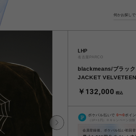
LHP
名古屋PARCO
blackmeans/ブラッ
JACKET VELVETEE
￥132,000
税込
ポケパル払いで
0
〜
0
ポイ
（1P=1円）※キャンペーン分除
会員登録後、ポケパル払い初回登