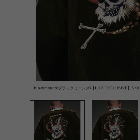
blackmeans/ブラックミーンズ/【LHP EXCLUSIVE】SKA JA