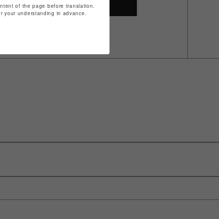
SHOP TOP
ontent of the page before translation.
for your understanding in advance.