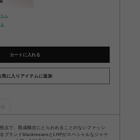
呈
こちら
せる
カートに入れる
お気に入りアイテムに追加
事項
e Punkの視点で、既成概念にとらわれることのないファッシ
ブランドblackmeansとLHPがスペシャルなジャケ