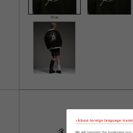
Olive
<About foreign language trans
We will translate the homepage into 