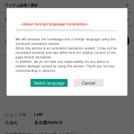
アイテム説明 / 素材
注意事項
<About foreign language translation>
We will translate the homepage into a foreign language using the
シェアする
automatic translation service.
Since this service is an automatic translation system, it may not be
translated correctly and may differ from the original content of the
page before translation.
In addition, we do not take any responsibility for any direct or
indirect damage caused by using this service. Thank you for your
understanding in advance.
Switch language
Cancel
ショップ名
LHP
店舗名
名古屋PARCO