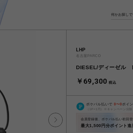
LHP
名古屋PARCO
DIESEL/ディーゼ
￥69,300
税込
ポケパル払いで
0
〜
0
ポイ
（1P=1円）※キャンペーン分除
会員登録後、ポケパル払い初回登
最大1,500円分ポイント進