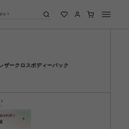
ル レザークロスボディーバック
ント
く
録&利用で
呈