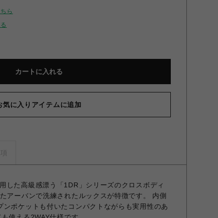
こちら
せる
カートに入れる
お気に入りアイテムに追加
事項
用した高級感漂う「1DR」シリーズのクロスボディ
えたアーバンで洗練されたルックスが特徴です。 内側
プンポケットも付いたコンパクトながらも実用性のあ
も使える2WAY仕様です。