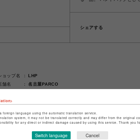
シェアする
ショップ名
LHP
店舗名
名古屋PARCO
特定商取引法など法令に基づく表記は
こちら
lation>
ショップお問い合わせは
こちら
a foreign language using the automatic translation service.
anslation system, it may not be translated correctly and may differ from the original c
onsibility for any direct or indirect damage caused by using this service. Thank you 
Switch language
Cancel