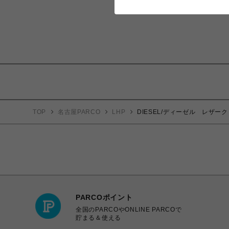
TOP
名古屋PARCO
LHP
DIESEL/ディーゼル レザー
PARCOポイント
全国のPARCOやONLINE PARCOで
貯まる＆使える