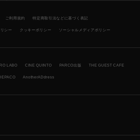
ご利用規約
特定商取引法などに基づく表記
ポリシー
クッキーポリシー
ソーシャルメディアポリシー
RO LABO
CINE QUINTO
PARCO出版
THE GUEST CAFE
DEPACO
AnotherADdress