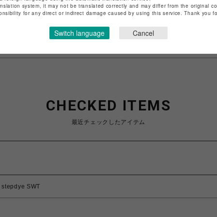
anslation system, it may not be translated correctly and may differ from the original c
特定商取引法など法令に基づく表記は
こちら
onsibility for any direct or indirect damage caused by using this service. Thank you 
ショップお問い合わせは
こちら
Switch language
Cancel
CHECKED ITEMS
最近チェックしたアイテム
stepdye SWT