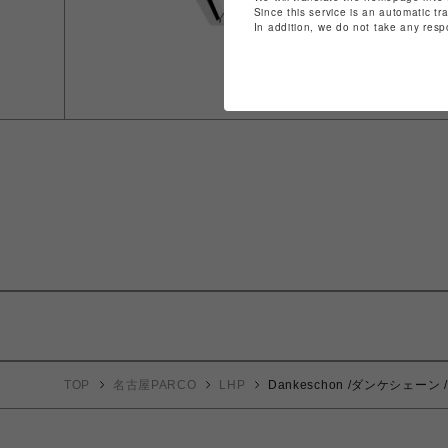
Since this service is an automatic tr
In addition, we do not take any resp
TOP
名古屋PARCO
LHP
Dankeschon /ダンケシェーン / 