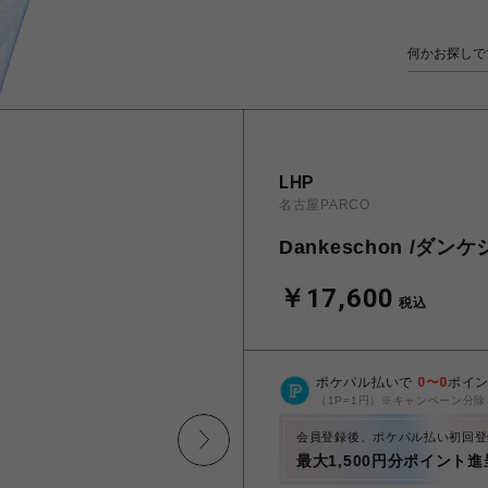
LHP
名古屋PARCO
Dankeschon /ダンケシ
￥17,600
税込
ポケパル払いで
0
〜
0
ポイ
（1P=1円）※キャンペーン分除
会員登録後、ポケパル払い初回登
最大1,500円分ポイント進