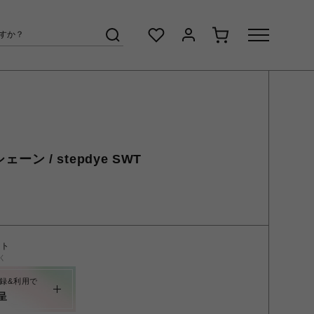
ェーン / stepdye SWT
ント
く
録&利用で
呈