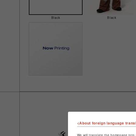
Black
Black
<About foreign language trans
We will translate the homepage into 