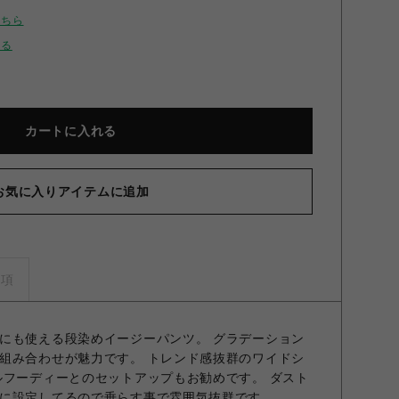
こちら
せる
カートに入れる
お気に入りアイテムに追加
 /ダンケシェーン / stepdye SWT Black S
事項
にも使える段染めイージーパンツ。 グラデーション
組み合わせが魅力です。 トレンド感抜群のワイドシ
ルフーディーとのセットアップもお勧めです。 ダスト
に設定してるので垂らす事で雰囲気抜群です。