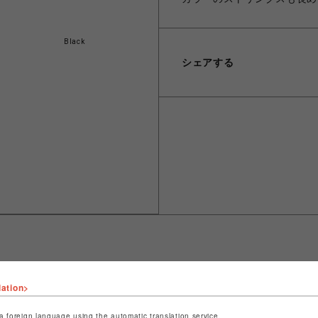
Black
シェアする
lation>
ショップ名
LHP
店舗名
名古屋PARCO
a foreign language using the automatic translation service.