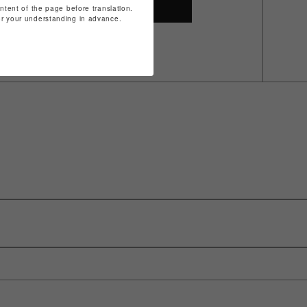
SHOP TOP
ontent of the page before translation.
for your understanding in advance.