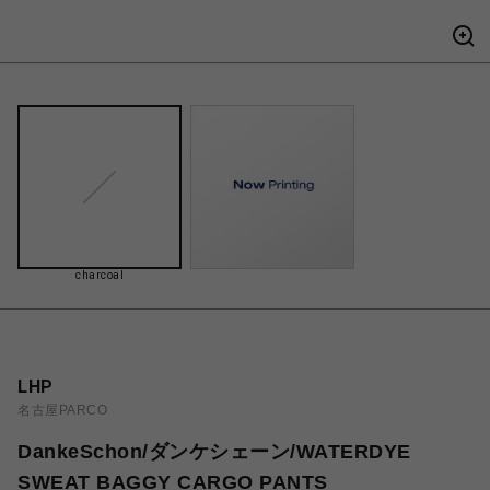
charcoal
LHP
名古屋PARCO
DankeSchon/ダンケシェーン/WATERDYE
SWEAT BAGGY CARGO PANTS