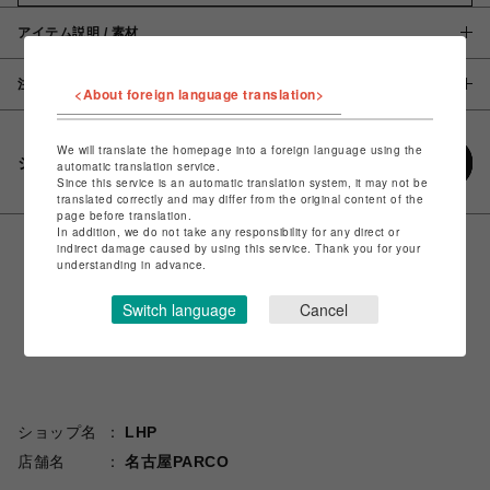
アイテム説明 / 素材
注意事項
<About foreign language translation>
We will translate the homepage into a foreign language using the
シェアする
automatic translation service.
Since this service is an automatic translation system, it may not be
translated correctly and may differ from the original content of the
page before translation.
In addition, we do not take any responsibility for any direct or
indirect damage caused by using this service. Thank you for your
understanding in advance.
Switch language
Cancel
ショップ名
LHP
店舗名
名古屋PARCO