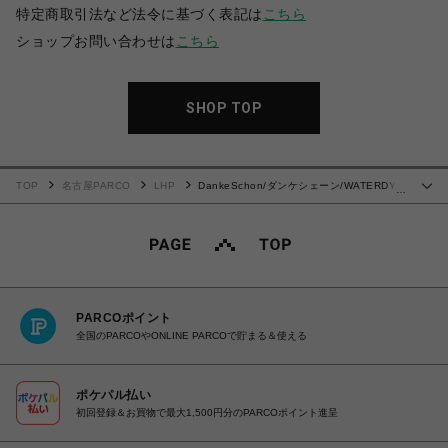
特定商取引法など法令に基づく表記は
こちら
ショップお問い合わせは
こちら
SHOP TOP
TOP
名古屋PARCO
LHP
DankeSchon/ダンケシェーン/WATERDYE
…
SWEAT BAGGY CARGO PANTS
PARCOポイント
全国のPARCOやONLINE PARCOで貯まる＆使える
ポケパル払い
初回登録＆お買物で最大1,500円分のPARCOポイント進呈