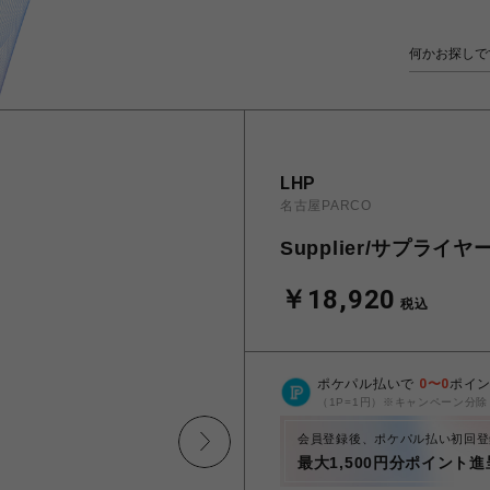
LHP
名古屋PARCO
Supplier/サプライヤー2-
￥18,920
税込
ポケパル払いで
0
〜
0
ポイ
（1P=1円）※キャンペーン分除
会員登録後、ポケパル払い初回登
最大1,500円分ポイント進