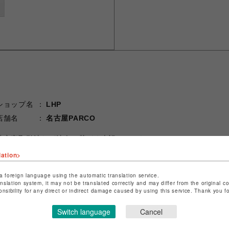
ショップ名
LHP
店舗名
名古屋PARCO
特定商取引法など法令に基づく表記は
こちら
ショップお問い合わせは
こちら
lation>
a foreign language using the automatic translation service.
anslation system, it may not be translated correctly and may differ from the original c
onsibility for any direct or indirect damage caused by using this service. Thank you 
Switch language
Cancel