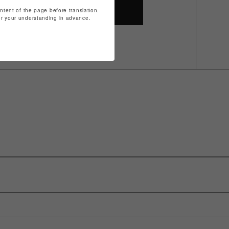
ontent of the page before translation.
SHOP TOP
for your understanding in advance.