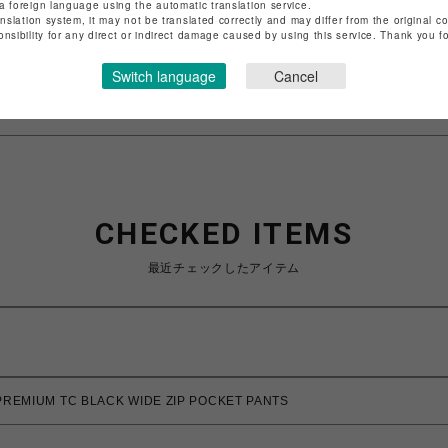
店舗名
名古屋PARCO
a foreign language using the automatic translation service.
anslation system, it may not be translated correctly and may differ from the original c
onsibility for any direct or indirect damage caused by using this service. Thank you 
特定商取引法など法令に基づく表記は
こちら
ショップお問い合わせは
こちら
Switch language
Cancel
CHECKED ITEMS
最近チェックしたアイテム
EMIUM TC BLACK WIDE ZIP POCKET PANTS