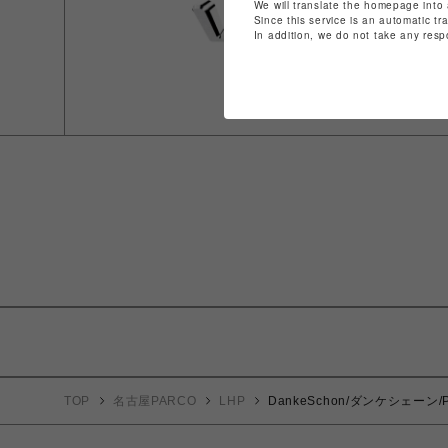
We will translate the homepage into 
Since this service is an automatic tr
In addition, we do not take any resp
TOP
名古屋PARCO
LHP
DankeSchon/ダンケシェーン/PR