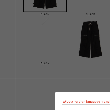
BLACK
BLACK
BLACK
<About foreign language trans