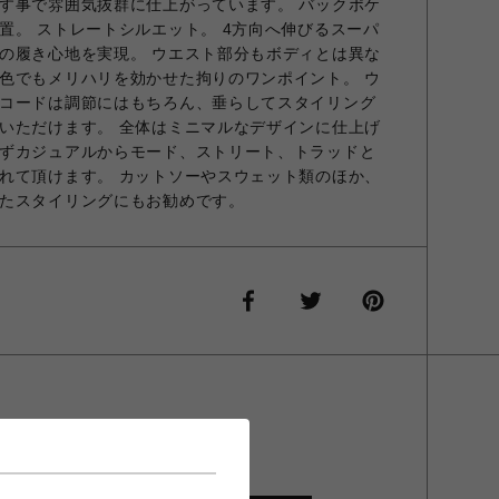
す事で雰囲気抜群に仕上がっています。 バックポケ
置。 ストレートシルエット。 4方向へ伸びるスーパ
の履き心地を実現。 ウエスト部分もボディとは異な
色でもメリハリを効かせた拘りのワンポイント。 ウ
コードは調節にはもちろん、垂らしてスタイリング
いただけます。 全体はミニマルなデザインに仕上げ
ずカジュアルからモード、ストリート、トラッドと
れて頂けます。 カットソーやスウェット類のほか、
たスタイリングにもお勧めです。