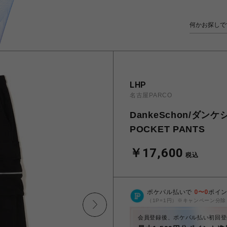
LHP
名古屋PARCO
DankeSchon/ダンケシ
POCKET PANTS
￥17,600
税込
ポケパル払いで
0
〜
0
ポイ
（1P=1円）※キャンペーン分除
会員登録後、ポケパル払い初回登