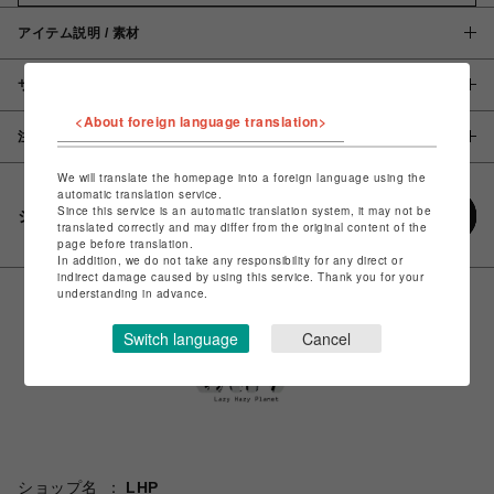
アイテム説明 / 素材
サイズ
<About foreign language translation>
注意事項
We will translate the homepage into a foreign language using the
automatic translation service.
Since this service is an automatic translation system, it may not be
シェアする
translated correctly and may differ from the original content of the
page before translation.
In addition, we do not take any responsibility for any direct or
indirect damage caused by using this service. Thank you for your
understanding in advance.
Switch language
Cancel
ショップ名
LHP