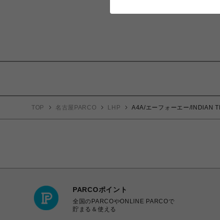
TOP
名古屋PARCO
LHP
A4A/エーフォーエー/INDIAN TR
PARCOポイント
全国のPARCOやONLINE PARCOで
貯まる＆使える