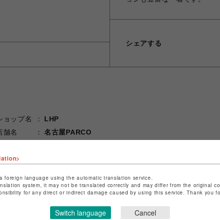
シェアする
ショップ名
LHP
店舗名
名古屋PARCO
特定商取引法など法令に基づく表記は
こちら
lation>
ショップお問い合わせは
こちら
a foreign language using the automatic translation service.
anslation system, it may not be translated correctly and may differ from the original c
onsibility for any direct or indirect damage caused by using this service. Thank you 
Switch language
Cancel