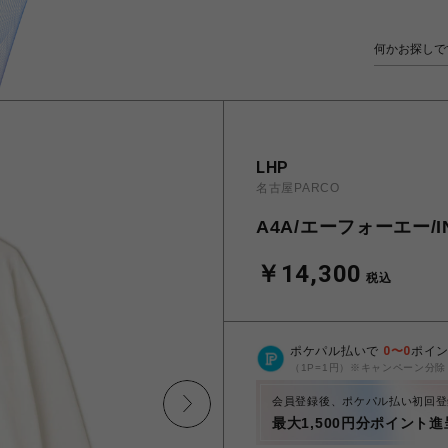
LHP
名古屋PARCO
A4A/エーフォーエー/IND
￥14,300
税込
ポケパル払いで
0
〜
0
ポイ
（1P=1円）※キャンペーン分除
会員登録後、ポケパル払い初回登
最大1,500円分ポイント進