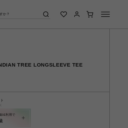
IAN TREE LONGSLEEVE TEE
ント
く
録&利用で
呈