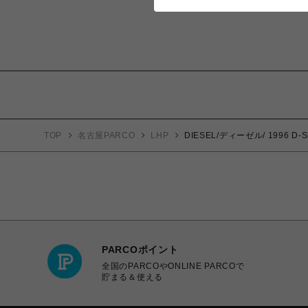
TOP
名古屋PARCO
LHP
DIESEL/ディーゼル/ 1996 D-
PARCOポイント
全国のPARCOやONLINE PARCOで
貯まる＆使える