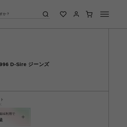
996 D-Sire ジーンズ
ント
く
録&利用で
呈