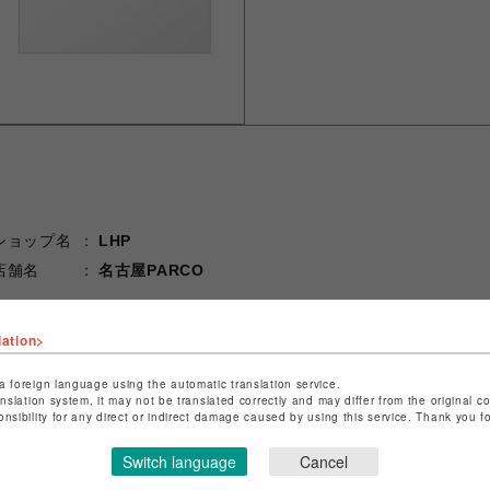
ショップ名
LHP
店舗名
名古屋PARCO
特定商取引法など法令に基づく表記は
こちら
lation>
ショップお問い合わせは
こちら
a foreign language using the automatic translation service.
anslation system, it may not be translated correctly and may differ from the original c
onsibility for any direct or indirect damage caused by using this service. Thank you 
Switch language
Cancel