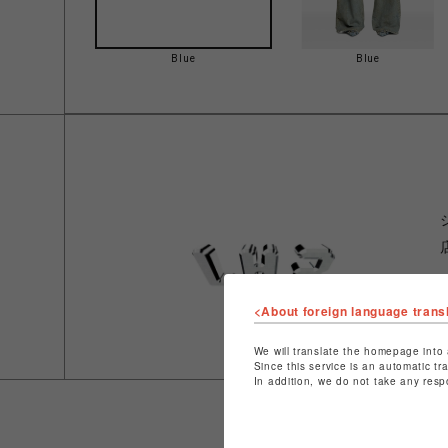
Blue
Blue
<About foreign language trans
We will translate the homepage into 
Since this service is an automatic tr
In addition, we do not take any resp