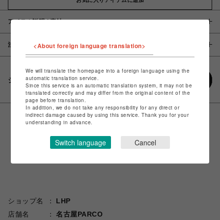
アイテム説明 / 素材
注意事項
<About foreign language translation>
We will translate the homepage into a foreign language using the
automatic translation service.
シェアする
Since this service is an automatic translation system, it may not be
translated correctly and may differ from the original content of the
page before translation.
In addition, we do not take any responsibility for any direct or
indirect damage caused by using this service. Thank you for your
understanding in advance.
Switch language
Cancel
ショップ名
LHP
店舗名
名古屋PARCO