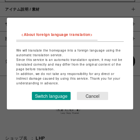
アイテム説明 / 素材
サイズ
<About foreign language translation>
注意事項
We will translate the homepage into a foreign language using the
automatic translation service.
Since this service is an automatic translation system, it may not be
シェアする
translated correctly and may differ from the original content of the
page before translation.
In addition, we do not take any responsibility for any direct or
indirect damage caused by using this service. Thank you for your
understanding in advance.
Switch language
Cancel
ショップ名
LHP