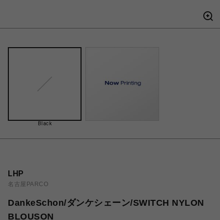
Black
LHP
名古屋PARCO
DankeSchon/ダンケシェーン/SWITCH NYLON
BLOUSON