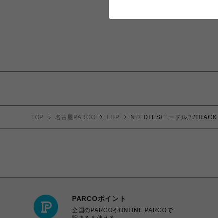
TOP
名古屋PARCO
LHP
NEEDLES/ニードルズ/TRACK J
PARCOポイント
全国のPARCOやONLINE PARCOで
貯まる＆使える