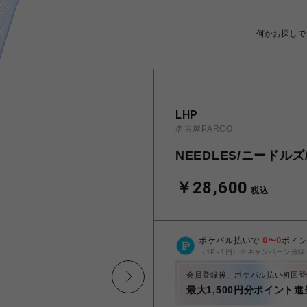
LHP
名古屋PARCO
NEEDLES/ニードルズ/T
￥28,600
税込
ポケパル払いで
0
〜
0
ポイ
（1P=1円）※キャンペーン分除
会員登録後、ポケパル払い初回登
最大1,500円分ポイント進