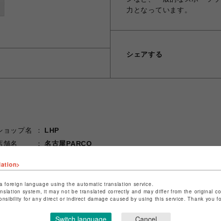
力となっています。
シェアする
ショップ名
LHP
店舗名
名古屋PARCO
特定商取引法など法令に基づく表記は
こちら
lation>
ショップお問い合わせは
こちら
a foreign language using the automatic translation service.
anslation system, it may not be translated correctly and may differ from the original c
onsibility for any direct or indirect damage caused by using this service. Thank you 
Switch language
Cancel