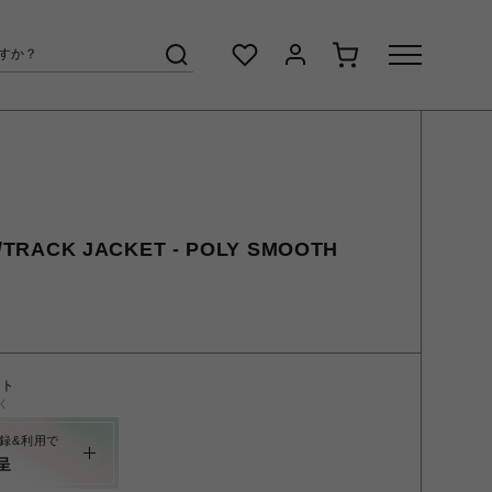
RACK JACKET - POLY SMOOTH
ント
く
録&利用で
呈