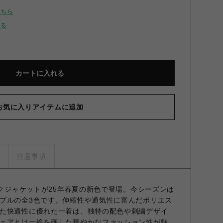
こちら
せる
カートに入れる
お気に入りアイテムに追加
ズ
注意事項
ックジャケットが25年春夏の新色で登場。今シーズンは
プルの全3色です。伸縮性や通気性に富んだポリエス
た快適性に優れた一着は、独特の配色や刺繍デザイ
ェアとは一線を画した華やかなファッション性が魅