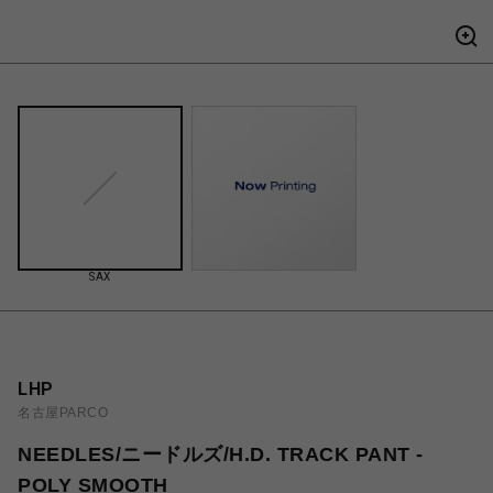
SAX
LHP
名古屋PARCO
NEEDLES/ニードルズ/H.D. TRACK PANT -
POLY SMOOTH