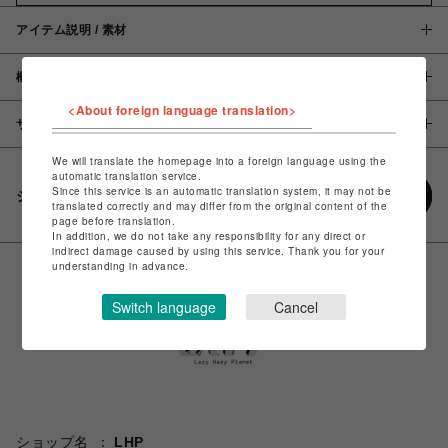
アイテム説明 / 素材
概要
<About foreign language translation>
サイズ
We will translate the homepage into a foreign language using the
automatic translation service.
Since this service is an automatic translation system, it may not be
シェアする
translated correctly and may differ from the original content of the
page before translation.
In addition, we do not take any responsibility for any direct or
indirect damage caused by using this service. Thank you for your
understanding in advance.
Switch language
Cancel
ショップ名
LHP