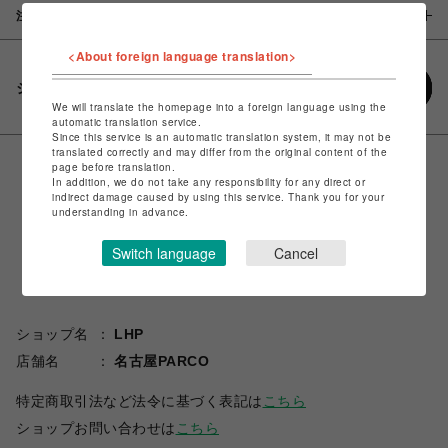
注意事項
<About foreign language translation>
シェアする
We will translate the homepage into a foreign language using the
automatic translation service.
Since this service is an automatic translation system, it may not be
translated correctly and may differ from the original content of the
page before translation.
In addition, we do not take any responsibility for any direct or
indirect damage caused by using this service. Thank you for your
understanding in advance.
Switch language
Cancel
ショップ名
LHP
店舗名
名古屋PARCO
特定商取引法など法令に基づく表記は
こちら
ショップお問い合わせは
こちら