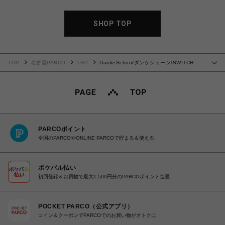
SHOP TOP
TOP
名古屋PARCO
LHP
DankeSchon/ダンケシェーン/SWITCH
…
SST NYC
PARCOポイント
全国のPARCOやONLINE PARCOで貯まる＆使える
ポケパル払い
初回登録＆お買物で最大1,500円分のPARCOポイント進呈
POCKET PARCO（公式アプリ）
コイン＆クーポンでPARCOでのお買い物がオトクに