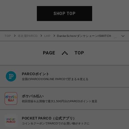
SHOP TOP
TOP
名古屋PARCO
LHP
DankeSchon/ダンケシェーン/SWITCH
…
SST NYC
PARCOポイント
全国のPARCOやONLINE PARCOで貯まる＆使える
ポケパル払い
初回登録＆お買物で最大1,500円分のPARCOポイント進呈
POCKET PARCO（公式アプリ）
コイン＆クーポンでPARCOでのお買い物がオトクに