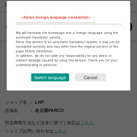
注意事項
<About foreign language translation>
シェアする
We will translate the homepage into a foreign language using the
automatic translation service.
Since this service is an automatic translation system, it may not be
translated correctly and may differ from the original content of the
page before translation.
In addition, we do not take any responsibility for any direct or
indirect damage caused by using this service. Thank you for your
understanding in advance.
Switch language
Cancel
ショップ名
LHP
店舗名
名古屋PARCO
特定商取引法など法令に基づく表記は
こちら
ショップお問い合わせは
こちら