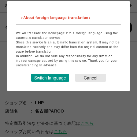
注意事項
<About foreign language translation>
シェアする
We will translate the homepage into a foreign language using the
automatic translation service.
Since this service is an automatic translation system, it may not be
translated correctly and may differ from the original content of the
page before translation.
In addition, we do not take any responsibility for any direct or
indirect damage caused by using this service. Thank you for your
understanding in advance.
Switch language
Cancel
ショップ名
LHP
店舗名
名古屋PARCO
特定商取引法など法令に基づく表記は
こちら
ショップお問い合わせは
こちら