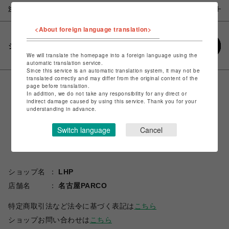
注意事項
<About foreign language translation>
シェアする
We will translate the homepage into a foreign language using the
automatic translation service.
Since this service is an automatic translation system, it may not be
translated correctly and may differ from the original content of the
page before translation.
In addition, we do not take any responsibility for any direct or
indirect damage caused by using this service. Thank you for your
understanding in advance.
Switch language
Cancel
ショップ名
LHP
店舗名
名古屋PARCO
特定商取引法など法令に基づく表記は
こちら
ショップお問い合わせは
こちら