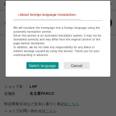
注意事項
<About foreign language translation>
シェアする
We will translate the homepage into a foreign language using the
automatic translation service.
Since this service is an automatic translation system, it may not be
translated correctly and may differ from the original content of the
page before translation.
In addition, we do not take any responsibility for any direct or
indirect damage caused by using this service. Thank you for your
understanding in advance.
Switch language
Cancel
ショップ名
LHP
店舗名
名古屋PARCO
特定商取引法など法令に基づく表記は
こちら
ショップお問い合わせは
こちら