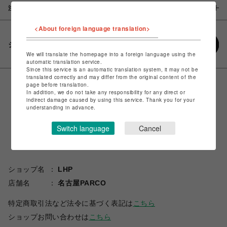
注意事項
<About foreign language translation>
シェアする
We will translate the homepage into a foreign language using the
automatic translation service.
Since this service is an automatic translation system, it may not be
translated correctly and may differ from the original content of the
page before translation.
In addition, we do not take any responsibility for any direct or
indirect damage caused by using this service. Thank you for your
understanding in advance.
Switch language
Cancel
ショップ名
LHP
店舗名
名古屋PARCO
特定商取引法など法令に基づく表記は
こちら
ショップお問い合わせは
こちら