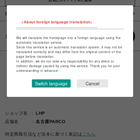
注意事項
<About foreign language translation>
シェアする
We will translate the homepage into a foreign language using the
automatic translation service.
Since this service is an automatic translation system, it may not be
translated correctly and may differ from the original content of the
page before translation.
In addition, we do not take any responsibility for any direct or
indirect damage caused by using this service. Thank you for your
understanding in advance.
Switch language
Cancel
ショップ名
LHP
店舗名
名古屋PARCO
特定商取引法など法令に基づく表記は
こちら