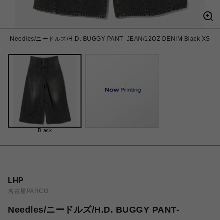
Needles/ニードルズ/H.D. BUGGY PANT- JEAN/12OZ DENIM Black XS
Black
LHP
名古屋PARCO
Needles/ニードルズ/H.D. BUGGY PANT-