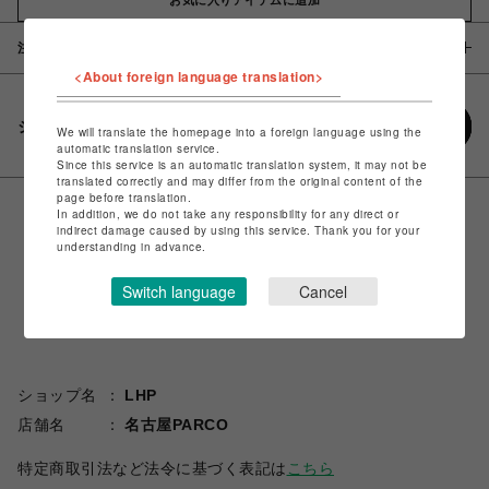
注意事項
<About foreign language translation>
シェアする
We will translate the homepage into a foreign language using the
automatic translation service.
Since this service is an automatic translation system, it may not be
translated correctly and may differ from the original content of the
page before translation.
In addition, we do not take any responsibility for any direct or
indirect damage caused by using this service. Thank you for your
understanding in advance.
Switch language
Cancel
ショップ名
LHP
店舗名
名古屋PARCO
特定商取引法など法令に基づく表記は
こちら