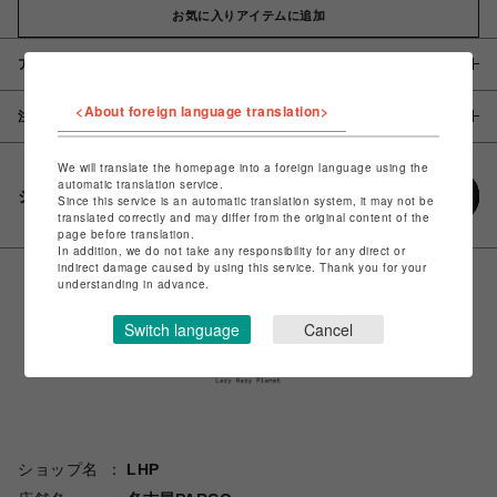
お気に入りアイテムに追加
アイテム説明 / 素材
<About foreign language translation>
注意事項
We will translate the homepage into a foreign language using the
automatic translation service.
シェアする
Since this service is an automatic translation system, it may not be
translated correctly and may differ from the original content of the
page before translation.
In addition, we do not take any responsibility for any direct or
indirect damage caused by using this service. Thank you for your
understanding in advance.
Switch language
Cancel
ショップ名
LHP