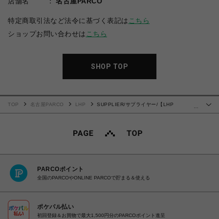
店舗名
名古屋PARCO
特定商取引法など法令に基づく表記は
こちら
ショップお問い合わせは
こちら
SHOP TOP
TOP
名古屋PARCO
LHP
SUPPLIER/サプライヤー/【LHP
…
EXCLUSIVE】Vintage Wash Pierced Cross Tee
PARCOポイント
全国のPARCOやONLINE PARCOで貯まる＆使える
ポケパル払い
初回登録＆お買物で最大1,500円分のPARCOポイント進呈