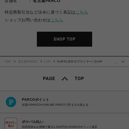
店舗名
名古屋PARCO
特定商取引法など法令に基づく表記は
こちら
ショップお問い合わせは
こちら
SHOP TOP
TOP
名古屋PARCO
LHP
SUPPLIER/サプライヤー/【LHP
…
EXCLUSIVE】Vintage Wash Pierced Cross Tee
PARCOポイント
全国のPARCOやONLINE PARCOで貯まる＆使える
ポケパル払い
初回登録＆お買物で最大1,500円分のPARCOポイント進呈