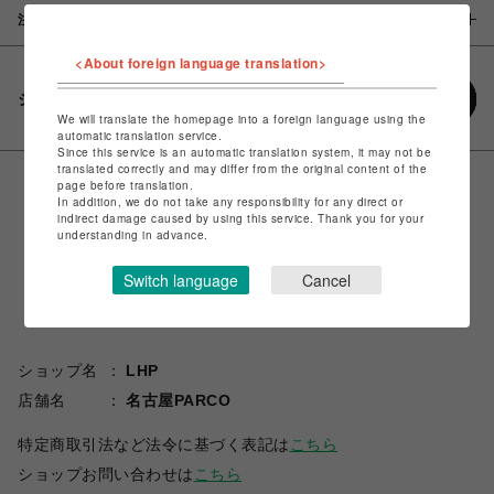
注意事項
<About foreign language translation>
シェアする
We will translate the homepage into a foreign language using the
automatic translation service.
Since this service is an automatic translation system, it may not be
translated correctly and may differ from the original content of the
page before translation.
In addition, we do not take any responsibility for any direct or
indirect damage caused by using this service. Thank you for your
understanding in advance.
Switch language
Cancel
ショップ名
LHP
店舗名
名古屋PARCO
特定商取引法など法令に基づく表記は
こちら
ショップお問い合わせは
こちら