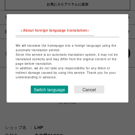
お気に入りアイテムに追加
アイテム説明 / 素材
<About foreign language translation>
注意事項
We will translate the homepage into a foreign language using the
automatic translation service.
シェアする
Since this service is an automatic translation system, it may not be
translated correctly and may differ from the original content of the
page before translation.
In addition, we do not take any responsibility for any direct or
indirect damage caused by using this service. Thank you for your
understanding in advance.
Switch language
Cancel
ショップ名
LHP