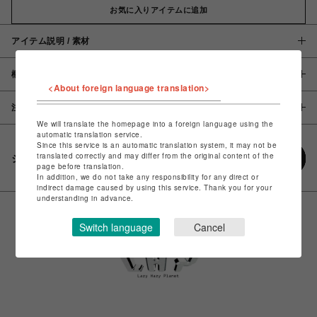
お気に入りアイテムに追加
アイテム説明 / 素材
概要
<About foreign language translation>
注意事項
We will translate the homepage into a foreign language using the
automatic translation service.
Since this service is an automatic translation system, it may not be
translated correctly and may differ from the original content of the
シェアする
page before translation.
In addition, we do not take any responsibility for any direct or
indirect damage caused by using this service. Thank you for your
understanding in advance.
Switch language
Cancel