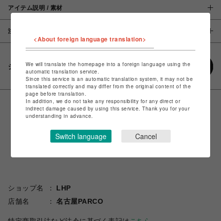
アイテム説明 / 素材
注意事項
<About foreign language translation>
We will translate the homepage into a foreign language using the
シェアする
automatic translation service.
Since this service is an automatic translation system, it may not be
translated correctly and may differ from the original content of the
page before translation.
In addition, we do not take any responsibility for any direct or
indirect damage caused by using this service. Thank you for your
understanding in advance.
Switch language
Cancel
ショップ名
LHP
店舗名
名古屋PARCO