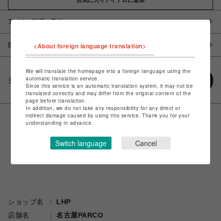
アイテム説明 / 素材
注意事項
<About foreign language translation>
We will translate the homepage into a foreign language using the
automatic translation service.
シェアする
Since this service is an automatic translation system, it may not be
translated correctly and may differ from the original content of the
page before translation.
In addition, we do not take any responsibility for any direct or
indirect damage caused by using this service. Thank you for your
understanding in advance.
Switch language
Cancel
ショップ名
LHP
店舗名
名古屋PARCO