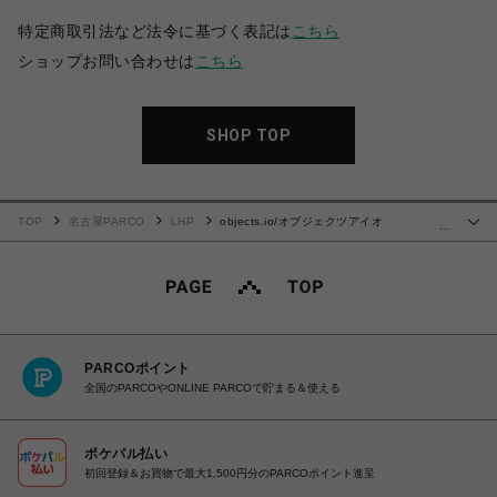
特定商取引法など法令に基づく表記は
こちら
ショップお問い合わせは
こちら
SHOP TOP
TOP
名古屋PARCO
LHP
objects.io/オブジェクツアイオ
…
ー/SHOULDER WALLT
PARCOポイント
全国のPARCOやONLINE PARCOで貯まる＆使える
ポケパル払い
初回登録＆お買物で最大1,500円分のPARCOポイント進呈