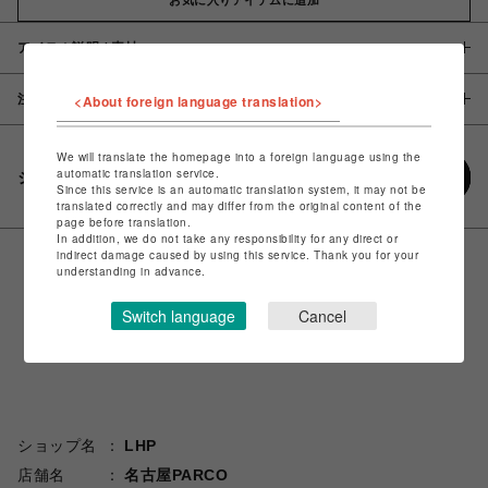
アイテム説明 / 素材
注意事項
<About foreign language translation>
We will translate the homepage into a foreign language using the
automatic translation service.
シェアする
Since this service is an automatic translation system, it may not be
translated correctly and may differ from the original content of the
page before translation.
In addition, we do not take any responsibility for any direct or
indirect damage caused by using this service. Thank you for your
understanding in advance.
Switch language
Cancel
ショップ名
LHP
店舗名
名古屋PARCO