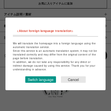
お気に入りアイテムに追加
アイテム説明 / 素材
概要
<About foreign language translation>
注意事項
We will translate the homepage into a foreign language using the
automatic translation service.
Since this service is an automatic translation system, it may not be
translated correctly and may differ from the original content of the
シェアする
page before translation.
In addition, we do not take any responsibility for any direct or
indirect damage caused by using this service. Thank you for your
understanding in advance.
Switch language
Cancel