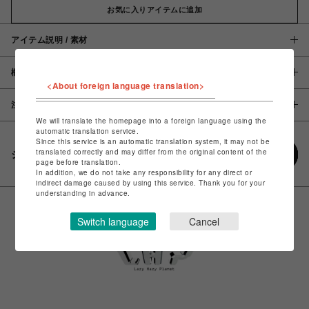
お気に入りアイテムに追加
アイテム説明 / 素材
概要
<About foreign language translation>
注意事項
We will translate the homepage into a foreign language using the
automatic translation service.
Since this service is an automatic translation system, it may not be
translated correctly and may differ from the original content of the
シェアする
page before translation.
In addition, we do not take any responsibility for any direct or
indirect damage caused by using this service. Thank you for your
understanding in advance.
Switch language
Cancel