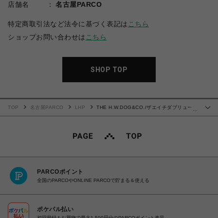
店舗名
名古屋PARCO
特定商取引法など法令に基づく表記は
こちら
ショップお問い合わせは
こちら
SHOP TOP
TOP
名古屋PARCO
LHP
THE H.W.DOG&CO./ザエイチダブリュード
…
ッグアンドコー/TWO TONE CAP/2トーンキャップ
PARCOポイント
全国のPARCOやONLINE PARCOで貯まる＆使える
ポケパル払い
初回登録＆お買物で最大1,500円分のPARCOポイント進呈