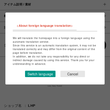
アイテム説明 / 素材
概要
<About foreign language translation>
注意事項
We will translate the homepage into a foreign language using the
automatic translation service.
シェアする
Since this service is an automatic translation system, it may not be
translated correctly and may differ from the original content of the
page before translation.
In addition, we do not take any responsibility for any direct or
indirect damage caused by using this service. Thank you for your
understanding in advance.
Switch language
Cancel
ショップ名
LHP