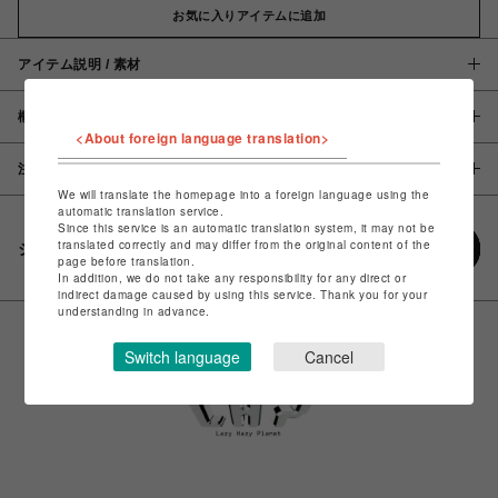
お気に入りアイテムに追加
アイテム説明 / 素材
概要
<About foreign language translation>
注意事項
We will translate the homepage into a foreign language using the
automatic translation service.
Since this service is an automatic translation system, it may not be
translated correctly and may differ from the original content of the
シェアする
page before translation.
In addition, we do not take any responsibility for any direct or
indirect damage caused by using this service. Thank you for your
understanding in advance.
Switch language
Cancel