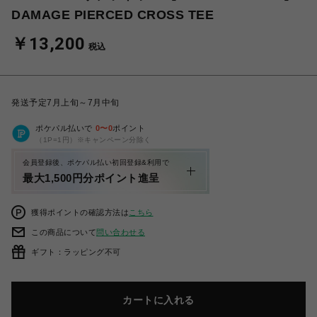
DAMAGE PIERCED CROSS TEE
￥13,200
税込
発送予定7月上旬～7月中旬
ポケパル払いで
0
〜
0
ポイント
（1P=1円）※キャンペーン分除く
会員登録後、ポケパル払い初回登録&利用で
最大1,500円分ポイント進呈
獲得ポイントの確認方法は
こちら
この商品について
問い合わせる
ギフト：ラッピング不可
カートに入れる