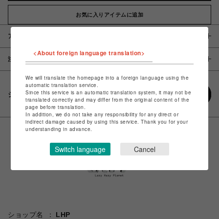
お気に入りアイテムに追加
アイテム説明 / 素材
<About foreign language translation>
注意事項
We will translate the homepage into a foreign language using the
automatic translation service.
Since this service is an automatic translation system, it may not be
シェアする
translated correctly and may differ from the original content of the
page before translation.
In addition, we do not take any responsibility for any direct or
indirect damage caused by using this service. Thank you for your
understanding in advance.
Switch language
Cancel
ショップ名
LHP