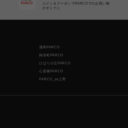
コイン＆クーポンでPARCOでのお買い物
がオトクに
浦和PARCO
錦糸町PARCO
ひばりが丘PARCO
心斎橋PARCO
PARCO_ya上野