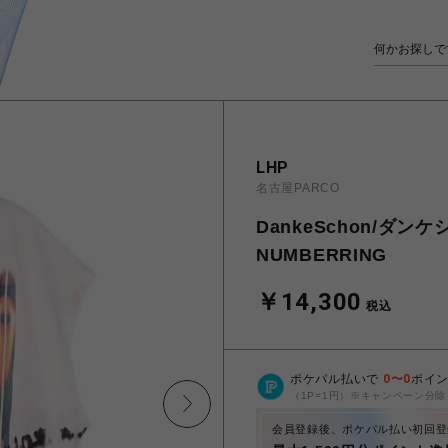
LHP
名古屋PARCO
DankeSchon/ダンケ
NUMBERRING
￥14,300
税込
ポケパル払いで
0
〜
0
ポイ
（1P=1円）※キャンペーン分除
会員登録後、ポケパル払い初回登