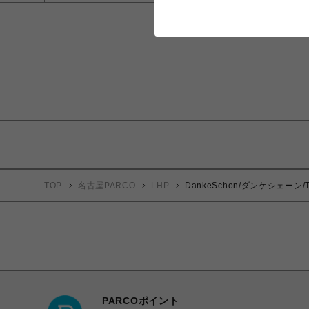
TOP
名古屋PARCO
LHP
DankeSchon/ダンケシェーン/T
PARCOポイント