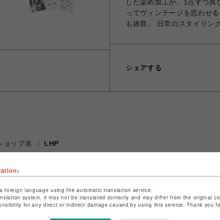
した染め加工が、1点ずつ異
ってヴィンテージを思わせる
も抜群。 日常のスタイリン
シェアする
ショップ名
LHP
店舗名
名古屋PARCO
lation>
特定商取引法など法令に基づく表記は
こちら
ショップお問い合わせは
こちら
a foreign language using the automatic translation service.
anslation system, it may not be translated correctly and may differ from the original c
onsibility for any direct or indirect damage caused by using this service. Thank you 