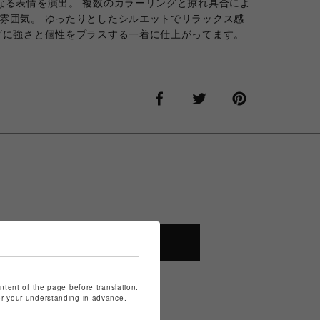
なる表情を演出。 複数のカラーリングと掠れ具合によ
雰囲気。 ゆったりとしたシルエットでリラックス感
グに強さと個性をプラスする一着に仕上がってます。
SHOP TOP
ontent of the page before translation.
for your understanding in advance.