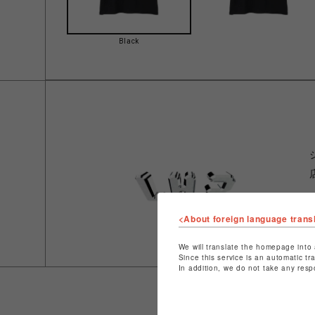
Black
<About foreign language trans
We will translate the homepage into 
Since this service is an automatic tr
In addition, we do not take any resp