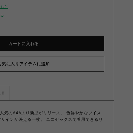
こちら
せる
カートに入れる
お気に入りアイテムに追加
事項
人気のA4Aより新型がリリース。 色鮮やかなツイス
デザインが映える一枚。 ユニセックスで着用できるリ