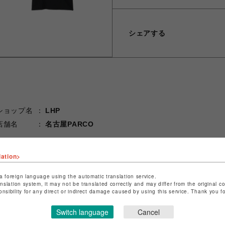
シェアする
ショップ名
LHP
店舗名
名古屋PARCO
特定商取引法など法令に基づく表記は
こちら
lation>
ショップお問い合わせは
こちら
a foreign language using the automatic translation service.
anslation system, it may not be translated correctly and may differ from the original c
onsibility for any direct or indirect damage caused by using this service. Thank you 
Switch language
Cancel