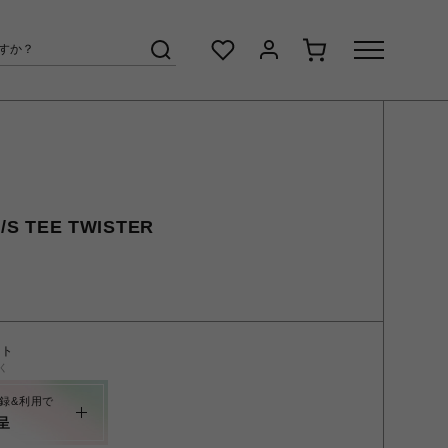
S TEE TWISTER
ント
く
録&利用で
呈