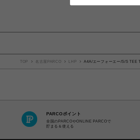
TOP
名古屋PARCO
LHP
A4A/エーフォーエー/S/S TEE 
PARCOポイント
全国のPARCOやONLINE PARCOで
貯まる＆使える