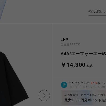
LHP
名古屋PARCO
A4A/エーフォーエー/S/
￥14,300
税込
ポケパル払いで
0
〜
0
ポイ
（1P=1円）※キャンペーン分除
会員登録後、ポケパル払い初回登
最大1,500円分ポイント進