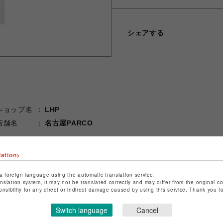
シェアする
ショップ名
LHP
店舗名
名古屋PARCO
特定商取引法など法令に基づく表記は
こちら
lation>
ショップお問い合わせは
こちら
a foreign language using the automatic translation service.
anslation system, it may not be translated correctly and may differ from the original c
onsibility for any direct or indirect damage caused by using this service. Thank you 
Switch language
Cancel