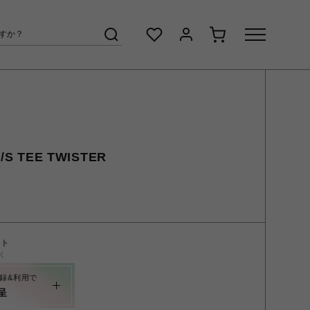
S TEE TWISTER
ント
く
録&利用で
呈