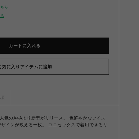
こちら
せる
カートに入れる
お気に入りアイテムに追加
事項
人気のA4Aより新型がリリース。 色鮮やかなツイス
デザインが映える一枚。 ユニセックスで着用できるリ