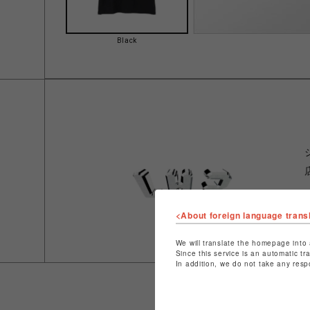
Black
<About foreign language trans
We will translate the homepage into 
Since this service is an automatic tr
In addition, we do not take any resp