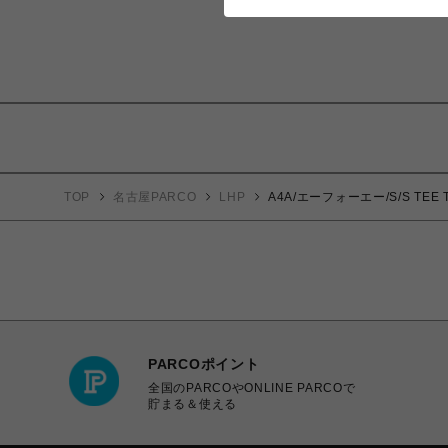
TOP
名古屋PARCO
LHP
A4A/エーフォーエー/S/S TEE 
PARCOポイント
全国のPARCOやONLINE PARCOで
貯まる＆使える