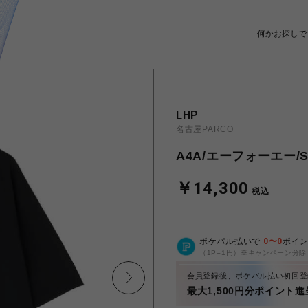
LHP
名古屋PARCO
A4A/エーフォーエー/S/
￥14,300
税込
ポケパル払いで
0
〜
0
ポイ
（1P=1円）※キャンペーン分除
会員登録後、ポケパル払い初回登
最大1,500円分ポイント進